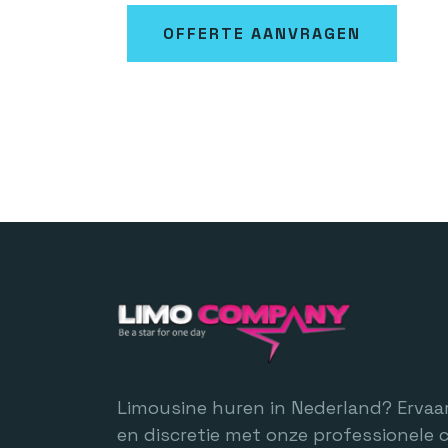
OFFERTE AANVRAGEN
Limousine huren in Nederland? Ervaar
en discretie met onze professionele 