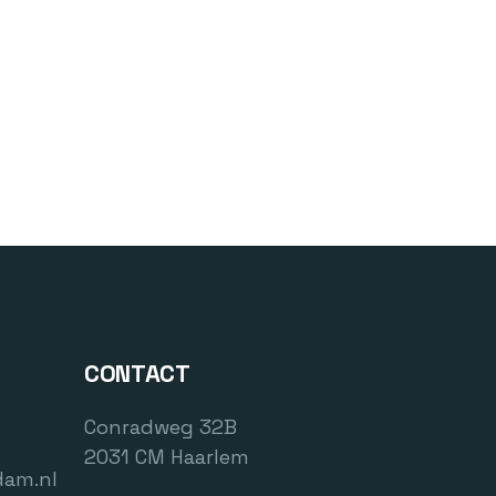
CONTACT
Conradweg 32B
2031 CM Haarlem
dam.nl