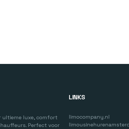
LINKS
limocompany.nl
 ultieme luxe, comfort
limousinehurenamster
chauffeurs. Perfect voor