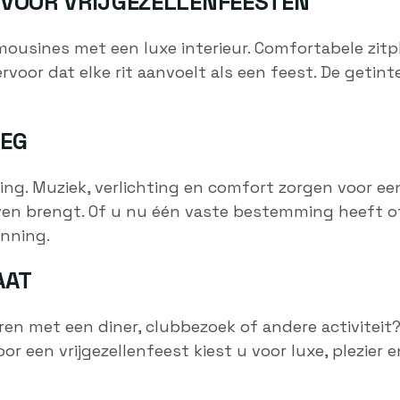
 VOOR VRIJGEZELLENFEESTEN
mousines met een luxe interieur. Comfortabele zitpl
voor dat elke rit aanvoelt als een feest. De getin
WEG
ing. Muziek, verlichting en comfort zorgen voor een
even brengt. Of u nu één vaste bestemming heeft o
nning.
AAT
ren met een diner, clubbezoek of andere activiteit?
r een vrijgezellenfeest kiest u voor luxe, plezier 